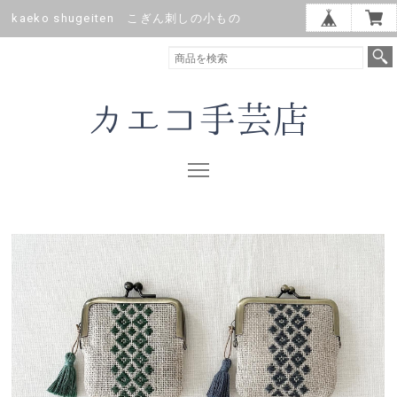
kaeko shugeiten こぎん刺しの小もの