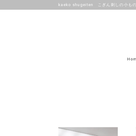
kaeko shugeiten こぎん刺しの小も
Ho