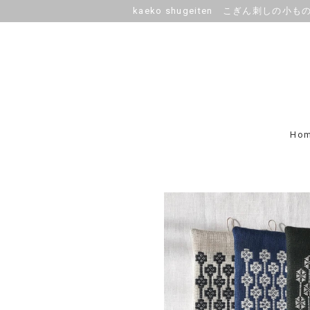
kaeko shugeiten こぎん刺しの小も
Ho