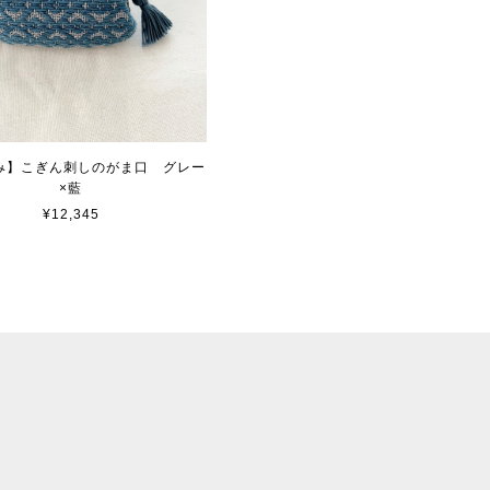
み】こぎん刺しのがま口 グレー
×藍
¥12,345