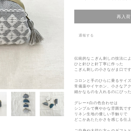
再入荷
通報する
伝統的なこぎん刺しの技法に
ひと針ひと針丁寧に作った
こぎん刺しの小さながま口で
コロンと手のひらに乗るサイ
常備薬やイヤホン、小さなア
細かなものを入れるのにぴっ
グレー×白の色合わせは
シンプルで爽やかな雰囲気で
リネン生地の優しい手触りで
どこかあたたかさを感じる仕
ご自身や大切な方へのギフト