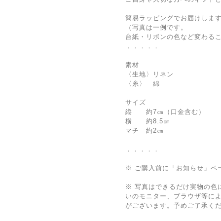
簡易ラッピングでお届けしま
（写真は一例です。
台紙・リボンの色など変わる
．．．．．
素材
〈生地〉リネン
〈糸〉 綿
サイズ
縦 約7㎝（口金含む）
横 約8.5㎝
マチ 約2㎝
．．．．．
※ ご購入前に「お知らせ」ペ
※ 写真はできるだけ実物の色
いのモニター、ブラウザ等に
がございます。予めご了承く